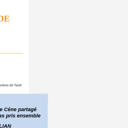
DE
ières de Taizé.
te Cène partagé
pas pris ensemble
ULIAN