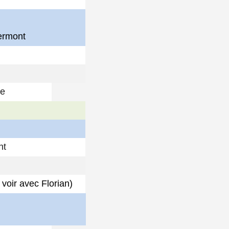
ermont
re
nt
voir avec Florian)