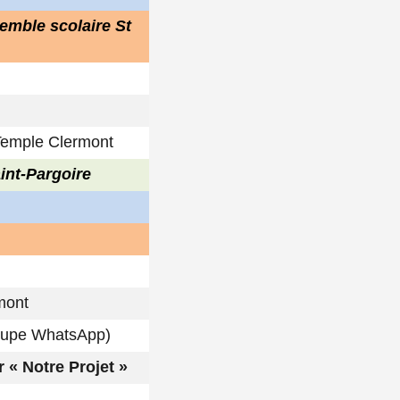
mble scolaire St
Temple Clermont
int-Pargoire
rmont
roupe WhatsApp)
 « Notre Projet »