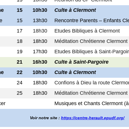
he
15
10h30
Culte à Clermont
e
15
13h30
Rencontre Parents – Enfants Cl
17
18h30
Etudes Bibliques à Clermont
18
18h30
Méditation Chrétienne Clermont
19
17h30
Etudes Bibliques à Saint-Pargoi
21
16h30
Culte à Saint-Pargoire
he
22
10h30
Culte à Clermont
24
18h30
Confions à Dieu la route Clermo
25
18h30
Méditation Chrétienne Clermont
xer
Musiques et Chants Clermont (à 
Voir notre site
:
https://centre-herault.epudf.org/