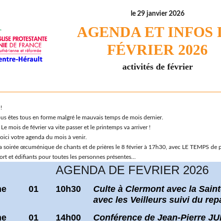
le 29 janvier 2026
AGENDA ET INFOS 
FÉVRIER 2026
activités de février
!
ous êtes tous en forme malgré le mauvais temps de mois dernier.
 Le mois de février va vite passer et le printemps va arriver !
oici votre agenda du mois à venir.
a soirée œcuménique de chants et de prières le 8 février à 17h30, avec LE TEMPS de pr
rt et édifiants pour toutes les personnes présentes…
AGENDA DE FEVRIER 2026
he
01
10h30
Culte à Clermont avec la Sain
avec les Veilleurs suivi du re
he
01
14h00
Conférence de Jean-Pierre J