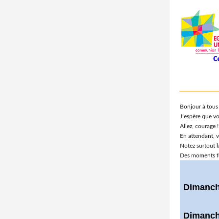
Bonjour à tous 
J’espère que v
Allez, courage !
En attendant, v
Notez surtout l
Des moments fo
Dimanc
Dimanc