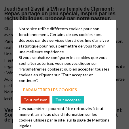
Jeudi Saint 2 avril
à 19h au temple de Clermont:
Repas partagé un peu spécial, inspiré par les
récits bibliques, proposé par notre pasteur.
Chacun pourra apporter des choses à partager, comme nous en
Notre site utilise différents cookies pour son
fonctionnement. Certains de ces cookies sont
avons l’habitude.
déposés par des services tiers à des fins d'analyse
Par exemple : Olives, pains plats, dattes, viande d’agneau, poisson,
statistique pour nous permettre de vous fournir
œufs, légumes verts, miel, compote de pommes, etc.
une meilleure expérience.
Une partie du repas sera pris en charge par notre église.
Si vous souhaitez configurer les cookies que vous
Il est donc important de vous inscrire
, pour une bonne
souhaitez autoriser, vous pouvez cliquer sur
organisation et une bonne intendance, avant
le 23 mars auprès de
"Paramétrer les cookies", ou bien accepter tous les
:
Vénus, tél. 06 16 74 66 75 ou par mail :
sabotdev@yahoo.fr
cookies en cliquant sur "Tout accepter et
Au cours de la soirée, nous aurons plusieurs interventions de notre
continuer".
pasteur.
PARAMÉTRER LES COOKIES
Nous chanterons, nous prendrons la Cène pendant ce repas.
Bref nous allons vivre une belle soirée, joyeuse et conviviale !
Tout refuser
Tout accepter
Ces paramètres pourront être retrouvés à tout
Vendredi Saint 3 avril à 19h
au temple de Clermont
moment, ainsi que plus d'information sur les
Soirée méditative , accompagnée de chants et
de prières
cookies utilisés par le site, sur la page de
Mentions
légales.