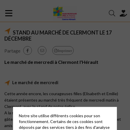
STAND AU MARCHÉ DE CLERMONT LE 17
DÉCEMBRE
Partage
Imprimer
Le marché de mercredi à Clermont l'Hérault
Le marché de mercredi
Cette année encore, les courageuses filles (Elisabeth et Emilie)
étaient présentes au marché très fréquent de mercredi matin à
Clermont avec le stand de notre église.
A la rencontre des habitants, avec nos créations :
Notre site utilise différents cookies pour son
gâteaux de Noel, fabriqués avec amour par plusieurs membres et
fonctionnement. Certains de ces cookies sont
amis de la paroisse
déposés par des services tiers à des fins d'analyse