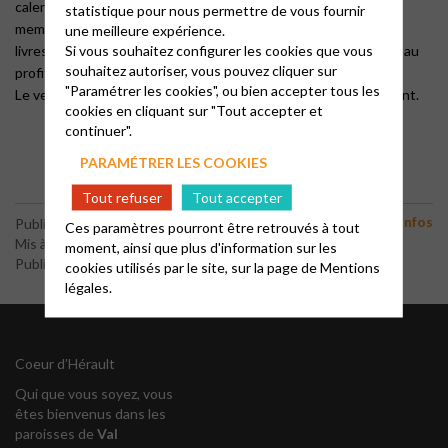
calendriers, petit et grands, avec les photos envoyées par les
statistique pour nous permettre de vous fournir
membres
une meilleure expérience.
Si vous souhaitez configurer les cookies que vous
livres de notre pasteur, et beacoup d’autres choses, en vente au
souhaitez autoriser, vous pouvez cliquer sur
profit de notre église.
"Paramétrer les cookies", ou bien accepter tous les
Le vente se poursuit tous les dimanches au Temple de Clermont.
cookies en cliquant sur "Tout accepter et
continuer".
PARAMÉTRER LES COOKIES
Tout refuser
Tout accepter
Nouvelles et infos
Publié le 17 décembre 2025
Ces paramètres pourront être retrouvés à tout
Mis à jour le 23 décembre 2025
moment, ainsi que plus d'information sur les
Publié par le webmaster
cookies utilisés par le site, sur la page de
Mentions
légales.
Coeur d’Hérault
Qui que vous soyez, vous
êtes bienvenus dans les
paroisses de
Val